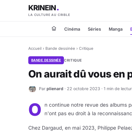
KRINEIN
LA CULTURE AU CRIBLE
Cinéma
Séries
Manga
Accueil
›
Bande dessinée
›
Critique
BANDE DESSINÉE
CRITIQUE
On aurait dû vous en p
Par
plienard
· 22 octobre 2023 · 1 min de lectu
P
O
n continue notre revue des albums p
n'ont pas eu droit à la reconnaissanc
Chez Dargaud, en mai 2023, Philippe Pelae