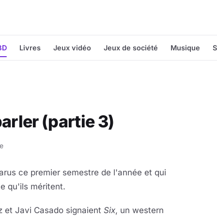
BD
Livres
Jeux vidéo
Jeux de société
Musique
S
arler (partie 3)
re
arus ce premier semestre de l'année et qui
e qu'ils méritent.
z et Javi Casado signaient
Six
, un western