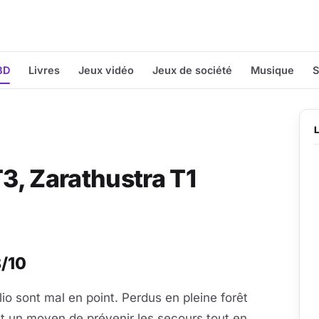
BD
Livres
Jeux vidéo
Jeux de société
Musique
S
3, Zarathustra T1
8/10
io sont mal en point. Perdus en pleine forêt
t un moyen de prévenir les secours tout en