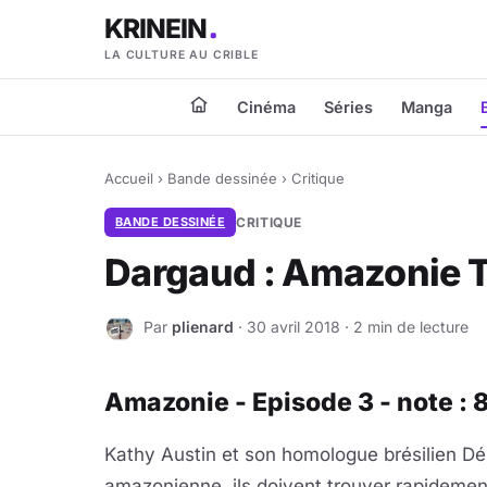
KRINEIN
LA CULTURE AU CRIBLE
Cinéma
Séries
Manga
Accueil
›
Bande dessinée
›
Critique
BANDE DESSINÉE
CRITIQUE
Dargaud : Amazonie T
Par
plienard
· 30 avril 2018 · 2 min de lecture
P
Amazonie - Episode 3 - note : 
Kathy Austin et son homologue brésilien Dél
amazonienne, ils doivent trouver rapidemen