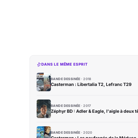
DANS LE MÊME ESPRIT
BANDE DESSINÉE
2018
Casterman : Libertalia T2, Lefranc T29
BANDE DESSINÉE
2017
Zéphyr BD : Adler & Eagle, l'aigle à deux t
BANDE DESSINÉE
2020
Casterman : Les naufragés de la Méduse