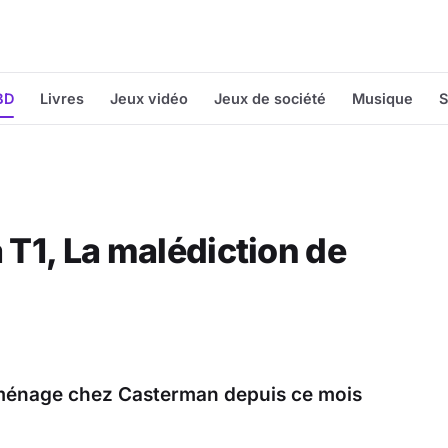
BD
Livres
Jeux vidéo
Jeux de société
Musique
S
 T1, La malédiction de
on ménage chez Casterman depuis ce mois