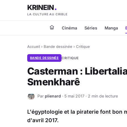
KRINEIN
LA CULTURE AU CRIBLE
Cinéma
Séries
Manga
Accueil
›
Bande dessinée
›
Critique
BANDE DESSINÉE
CRITIQUE
Casterman : Libertalia
Smenkharê
Par
plienard
· 5 mai 2017 · 2 min de lecture
P
L'égyptologie et la piraterie font b
d'avril 2017.