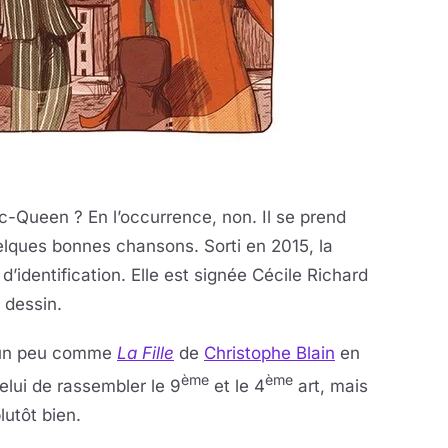
c-Queen ? En l’occurrence, non. Il se prend
quelques bonnes chansons. Sorti en 2015, la
’identification. Elle est signée Cécile Richard
 dessin.
, un peu comme
La Fille
de
Christophe Blain
en
ème
ème
celui de rassembler le 9
et le 4
art, mais
lutôt bien.