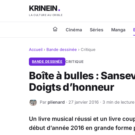
KRINEIN
LA CULTURE AU CRIBLE
Cinéma
Séries
Manga
Accueil
›
Bande dessinée
›
Critique
BANDE DESSINÉE
CRITIQUE
Boîte à bulles : Sanse
Doigts d’honneur
Par
plienard
· 27 janvier 2016 · 3 min de lecture
P
Un livre musical réussi et un livre coup
début d’année 2016 en grande forme po