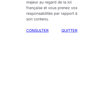
majeur au regard de la loi
française et vous prenez vos
responsabilités par rapport à
son contenu.
CONSULTER
QUITTER
Une séance qui tourne mal
nous sommes dans les bas-fonds de Chicago
avec clients violents et repoussants, des matelas
recouverts de pisse et autres déjections, une
absence totale d’espoir si ce n’est juste d’arrêter
de se « faire enculer par des gros dégueus
pervers et huileux, le genre de mecs qui veulent
se persuader qu’y sont pas pédés parce qu’y
s’font un trans’ ». Le ton est donné, les amis de
la poésie ne sont pas les bienvenus et dès le