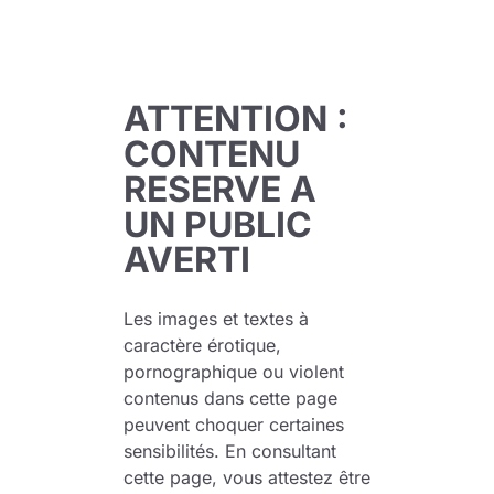
le propos de l’album.
La trame narrative est donc assez simple comme
c’était déjà le cas dans le premier opus. On est
ATTENTION :
plongé dans le monde d’Alex quelques années
CONTENU
avant l’action, dans une chambre d’hôtel tout ce
RESERVE A
qu’il y a de plus sordide où la jeune fille se
UN PUBLIC
prétendant majeure se prostitue pour gagner sa
AVERTI
vie le plus vite possible. On est maintenant
habitué à la patte de Zanier et il ne faut pas
s’attendre à une vision fantasmée de la
Les images et textes à
caractère érotique,
prostitution avec bordel richement décoré et
pornographique ou violent
clients de la haute société. Là
contenus dans cette page
peuvent choquer certaines
sensibilités. En consultant
cette page, vous attestez être