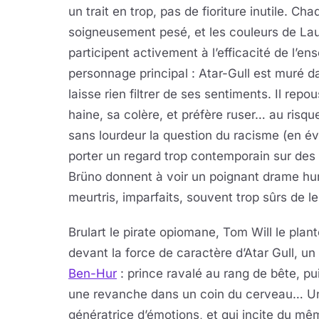
un trait en trop, pas de fioriture inutile. C
soigneusement pesé, et les couleurs de Lau
participent activement à l’efficacité de l’en
personnage principal : Atar-Gull est muré d
laisse rien filtrer de ses sentiments. Il r
haine, sa colère, et préfère ruser… au risq
sans lourdeur la question du racisme (en év
porter un regard trop contemporain sur des
Brüno donnent à voir un poignant drame hu
meurtris, imparfaits, souvent trop sûrs de le
Brulart le pirate opiomane, Tom Will le plan
devant la force de caractère d’Atar Gull, un 
Ben-Hur
: prince ravalé au rang de bête, p
une revanche dans un coin du cerveau… Une
génératrice d’émotions, et qui incite du mê