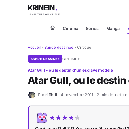
KRINEIN
LA CULTURE AU CRIBLE
Cinéma
Séries
Manga
Accueil
›
Bande dessinée
›
Critique
BANDE DESSINÉE
CRITIQUE
Atar Gull - ou le destin d'un esclave modèle
Atar Gull, ou le desti
Par
riffhifi
· 4 novembre 2011 · 2 min de lecture
R
Quoi, mon Gull ? Qu’est-ce qu’il a mon Gull 