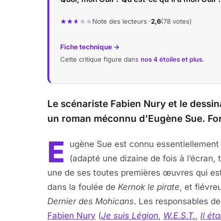
Note des lecteurs ·
2,6
(78 votes)
Fiche technique →
Cette critique figure dans
nos 4 étoiles et plus
.
Le scénariste Fabien Nury et le dessi
un roman méconnu d’Eugène Sue. For
E
ugène Sue est connu essentiellement
(adapté une dizaine de fois à l’écran,
une de ses toutes premières œuvres qui est
dans la foulée de
Kernok le pirate
, et fiévr
Dernier des Mohicans
. Les responsables de
Fabien Nury
(
Je suis Légion
,
W.E.S.T.
,
Il ét