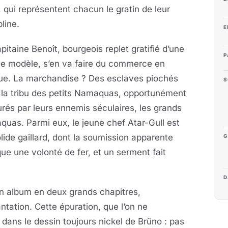
, qui représentent chacun
le gratin de leur
pline.
E
pitaine Benoît, bourgeois replet gratifié d’une
P
le modèle, s’en va faire du commerce en
que. La marchandise ? Des esclaves piochés
S
 la tribu des petits Namaquas, opportunément
rés par leurs ennemis séculaires, les grands
uas. Parmi eux, le jeune chef Atar-Gull est
lide gaillard, dont la soumission apparente
G
e une volonté de fer, et un serment fait
D
 un album en deux grands chapitres,
ntation. Cette épuration, que l’on ne
o dans le dessin toujours nickel de Brüno : pas