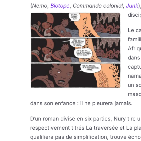
(
Nemo
,
Biotope
,
Commando colonial
,
Junk
)
disci
Le ca
famil
Afri
dans
captu
namaq
un so
masqu
dans son enfance : il ne pleurera jamais.
D’un roman divisé en six parties, Nury tire
respectivement titrés La traversée et La pla
qualifiera pas de simplification, trouve éch