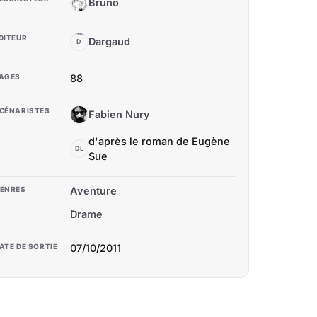
Brüno
B
DITEUR
Dargaud
D
AGES
88
CÉNARISTES
Fabien Nury
FN
d'après le roman de Eugène
DL
Sue
ENRES
Aventure
Drame
ATE DE SORTIE
07/10/2011