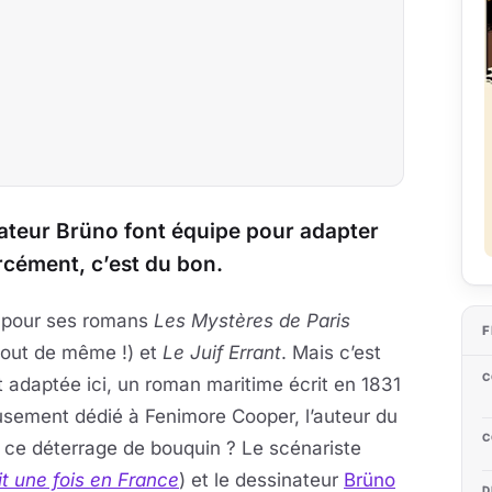
nateur Brüno font équipe pour adapter
cément, c’est du bon.
 pour ses romans
Les Mystères de Paris
F
 tout de même !) et
Le Juif Errant
. Mais c’est
C
 adaptée ici, un roman maritime écrit en 1831
eusement dédié à Fenimore Cooper, l’auteur du
C
 ce déterrage de bouquin ? Le scénariste
ait une fois en France
) et le dessinateur
Brüno
D