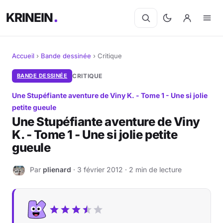
KRINEIN
Accueil
›
Bande dessinée
›
Critique
Cinéma
BANDE DESSINÉE
CRITIQUE
Une Stupéfiante aventure de Viny K. - Tome 1 - Une si jolie
Séries
petite gueule
Une Stupéfiante aventure de Viny
Manga
K. - Tome 1 - Une si jolie petite
gueule
BD
Par
plienard
· 3 février 2012 · 2 min de lecture
Livres
P
Jeux vidéo
Jeux de société