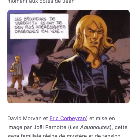
moment aux côtés de Jean
David Morvan et
Eric Corbeyran
) et mise en
image par Joël Parnotte (
Les Aquanautes
), cette
saga familiale pleine de mystère et de tension