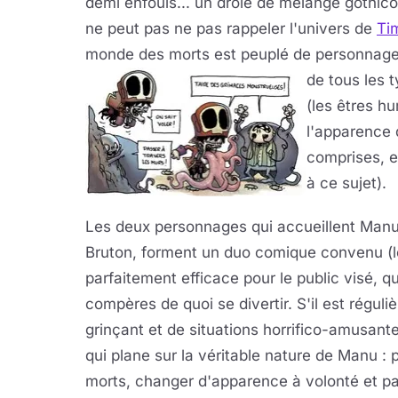
demi enfouis... un drôle de mélange gothico-
ne peut pas ne pas rappeler l'univers de
Ti
monde des morts est peuplé de personnages
de tous les t
(les êtres h
l'apparence q
comprises, e
à ce sujet).
Les deux personnages qui accueillent Manu 
Bruton, forment un duo comique convenu (le
parfaitement efficace pour le public visé, q
compères de quoi se divertir. S'il est rég
grinçant et de situations horrifico-amusante
qui plane sur la véritable nature de Manu :
morts, changer d'apparence à volonté et pas