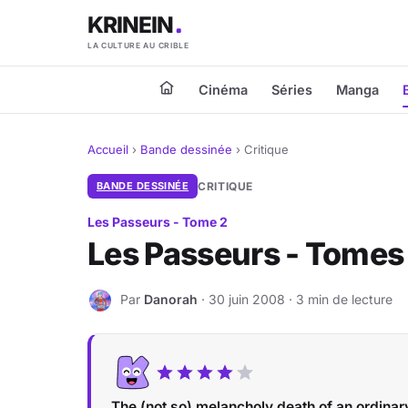
KRINEIN
LA CULTURE AU CRIBLE
Cinéma
Séries
Manga
Accueil
›
Bande dessinée
›
Critique
BANDE DESSINÉE
CRITIQUE
Les Passeurs - Tome 2
Les Passeurs - Tomes 
Par
Danorah
· 30 juin 2008 · 3 min de lecture
D
The (not so) melancholy death of an ordinar