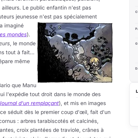
illeurs. Le public enfantin n'est pas
C
 auteurs jeunesse n'est pas spécialement
'a imaginé
P
 des mondes
).
eurs
, le monde
G
 tout à fait...
prépare même
D
 Bario que Manu
i l'expédie tout droit dans le monde des
Journal d'un remplaçant
), et mis en images
 séduit dès le premier coup d'œil, fait d'un
ornus : arbres tarabiscotés et calcinés,
tes, croix plantées de traviole, crânes à