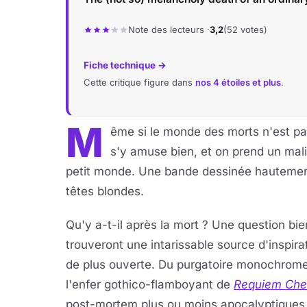
Note des lecteurs ·
3,2
(52 votes)
Fiche technique →
Cette critique figure dans
nos 4 étoiles et plus
.
M
ême si le monde des morts n'est pas
s'y amuse bien, et on prend un malin
petit monde. Une bande dessinée hautemen
têtes blondes.
Qu'y a-t-il après la mort ? Une question bien
trouveront une intarissable source d'inspirat
de plus ouverte. Du purgatoire monochrom
l'enfer gothico-flamboyant de
Requiem Chev
post-mortem plus ou moins apocalyptiques (