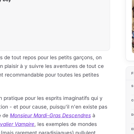
 de tout repos pour les petits garçons, on
 plaisir à y suivre les aventures de tout ce
F
t recommandable pour toutes les petites
S
 pratique pour les esprits imaginatifs qui y
C
ion - et pour cause, puisqu'il n'en existe pas
e de
Monsieur Mardi-Gras Descendres
à
D
alier Vampire
, les exemples de mondes
E
mais rarement paradisiaques) pullulent,