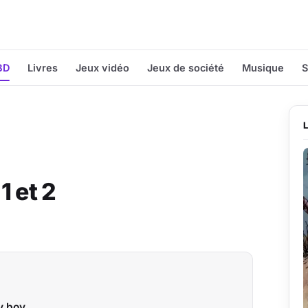
BD
Livres
Jeux vidéo
Jeux de société
Musique
S
1 et 2
y boy