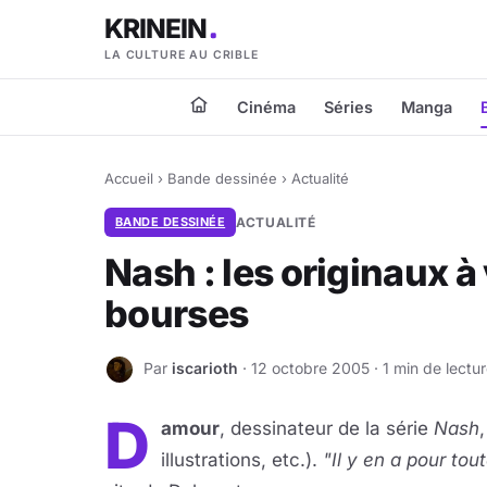
KRINEIN
LA CULTURE AU CRIBLE
Cinéma
Séries
Manga
Accueil
›
Bande dessinée
›
Actualité
BANDE DESSINÉE
ACTUALITÉ
Nash : les originaux à
bourses
Par
iscarioth
· 12 octobre 2005 · 1 min de lectu
I
D
amour
, dessinateur de la série
Nash
illustrations, etc.).
"Il y en a pour tou