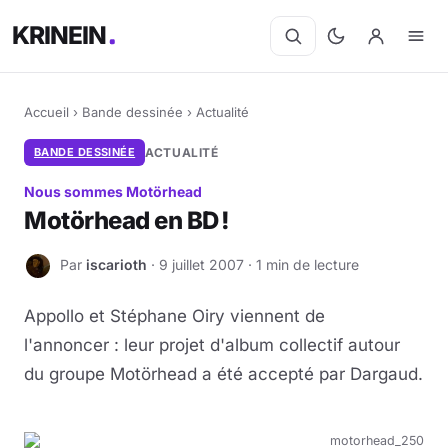
KRINEIN
Accueil
›
Bande dessinée
›
Actualité
BANDE DESSINÉE
ACTUALITÉ
Nous sommes Motörhead
Motörhead en BD !
Par
iscarioth
· 9 juillet 2007 · 1 min de lecture
I
Appollo et Stéphane Oiry viennent de
l'annoncer : leur projet d'album collectif autour
du groupe Motörhead a été accepté par Dargaud.