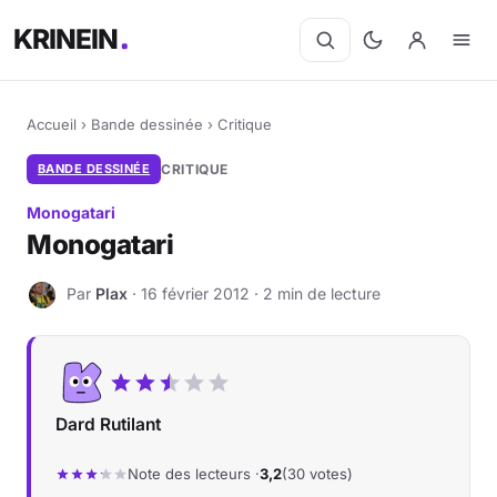
KRINEIN
Accueil
›
Bande dessinée
›
Critique
BANDE DESSINÉE
CRITIQUE
Monogatari
Monogatari
Par
Plax
· 16 février 2012 · 2 min de lecture
P
Dard Rutilant
Note des lecteurs ·
3,2
(30 votes)