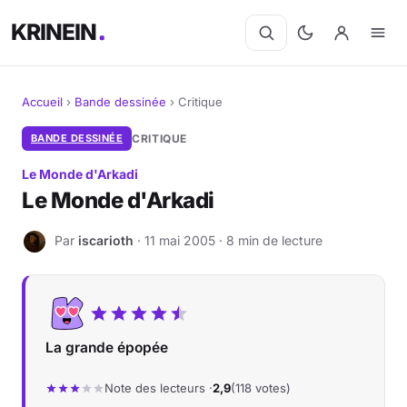
KRINEIN
Accueil
›
Bande dessinée
›
Critique
Cinéma
BANDE DESSINÉE
CRITIQUE
Le Monde d'Arkadi
Séries
Le Monde d'Arkadi
Manga
Par
iscarioth
· 11 mai 2005 · 8 min de lecture
I
BD
Livres
La grande épopée
Jeux vidéo
Note des lecteurs ·
2,9
(118 votes)
Jeux de société