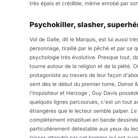
très épais et crédible, même enrobé par so
Psychokiller, slasher, superhér
Vol de Galle, dit le Marquis, est lui aussi t
personnage, tiraillé par le pêché et par sa 
psychologie très évolutive. Presque tout, d
tourne autour de la religion et de la piété. 
protagoniste au travers de leur façon d'abor
sent dès le début du premier tome,
Danse 
l'Inquisiteur et Herzoge ; Guy Davis possèd
quelques lignes parcourues, c'est un tout 
étrangères que le lecteur semble palper.
Le
complètement inhabituel en bande dessinée.
particulièrement détestable aux yeux du lecte
laisser attendrir par cet homme qui est ava