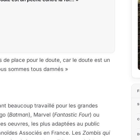
as de place pour le doute, car le doute est un
, nous sommes tous damnés »
F
S
nt beaucoup travaillé pour les grandes
go (
Batman
), Marvel (
Fantastic Four
) ou
C
 ses oeuvres, les plus adaptées au public
manoïdes Associés en France. Les
Zombis qui
D