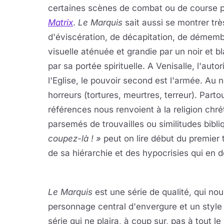
certaines scènes de combat ou de course p
Matrix
.
Le Marquis
sait aussi se montrer tr
d'éviscération, de décapitation, de démemb
visuelle aténuée et grandie par un noir et b
par sa portée spirituelle. A Venisalle, l'aut
l'Eglise, le pouvoir second est l'armée. Au
horreurs (tortures, meurtres, terreur). Partou
références nous renvoient à la religion chr
parsemés de trouvailles ou similitudes bibl
coupez-là ! »
peut on lire début du premier 
de sa hiérarchie et des hypocrisies qui en d
Le Marquis
est une série de qualité, qui no
personnage central d'envergure et un style
série qui ne plaira, à coup sur, pas à tout l