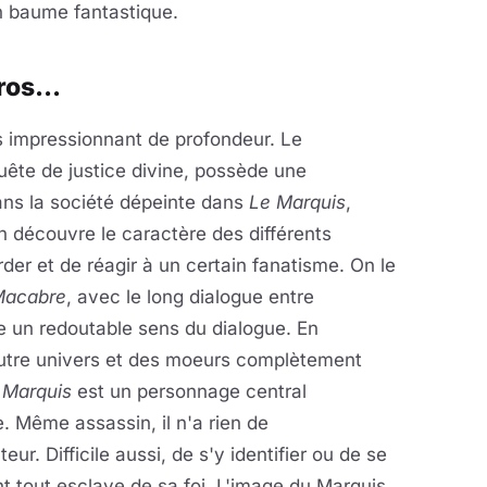
n baume fantastique.
os...
rès impressionnant de profondeur. Le
quête de justice divine, possède une
ans la société dépeinte dans
Le Marquis
,
On découvre le caractère des différents
der et de réagir à un certain fanatisme. On le
Macabre
, avec le long dialogue entre
e un redoutable sens du dialogue. En
autre univers et des moeurs complètement
 Marquis
est un personnage central
 Même assassin, il n'a rien de
ur. Difficile aussi, de s'y identifier ou de se
nt tout esclave de sa foi. L'image du Marquis