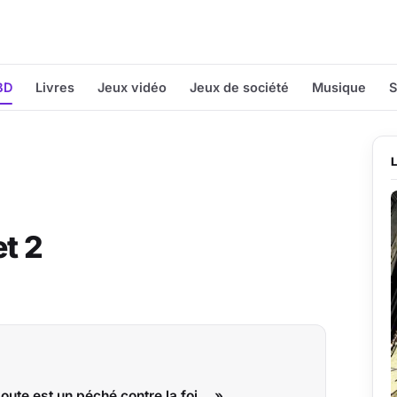
BD
Livres
Jeux vidéo
Jeux de société
Musique
S
t 2
doute est un péché contre la foi... »