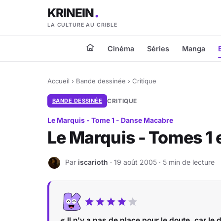
KRINEIN
LA CULTURE AU CRIBLE
Cinéma
Séries
Manga
Accueil
›
Bande dessinée
›
Critique
BANDE DESSINÉE
CRITIQUE
Le Marquis - Tome 1 - Danse Macabre
Le Marquis - Tomes 1 e
Par
iscarioth
· 19 août 2005 · 5 min de lecture
I
« Il n'y a pas de place pour le doute, car le 