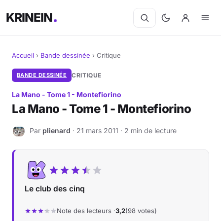
KRINEIN
Accueil
›
Bande dessinée
›
Critique
Cinéma
BANDE DESSINÉE
CRITIQUE
La Mano - Tome 1 - Montefiorino
Séries
La Mano - Tome 1 - Montefiorino
Manga
Par
plienard
· 21 mars 2011 · 2 min de lecture
P
BD
Livres
Le club des cinq
Jeux vidéo
Note des lecteurs ·
3,2
(98 votes)
Jeux de société