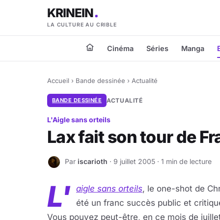
KRINEIN
LA CULTURE AU CRIBLE
Cinéma
Séries
Manga
Accueil
›
Bande dessinée
›
Actualité
BANDE DESSINÉE
ACTUALITÉ
L'Aigle sans orteils
Lax fait son tour de F
Par
iscarioth
· 9 juillet 2005 · 1 min de lecture
I
L'
aigle sans orteils
, le one-shot de Chr
été un franc succès public et critiqu
Vous pouvez peut-être, en ce mois de juille