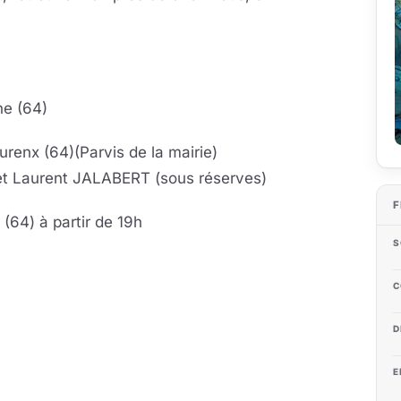
ne (64)
ourenx (64)(Parvis de la mairie)
t Laurent JALABERT (sous réserves)
F
 (64) à partir de 19h
S
C
D
E