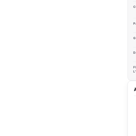
C
P
G
D
F
L