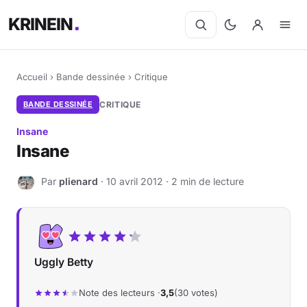
KRINEIN
Accueil
›
Bande dessinée
›
Critique
BANDE DESSINÉE
CRITIQUE
Insane
Insane
Par
plienard
· 10 avril 2012 · 2 min de lecture
P
Uggly Betty
Note des lecteurs ·
3,5
(30 votes)