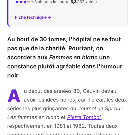
Note des lecteurs ·
3,3
(137 votes)
Fiche technique →
Au bout de 30 tomes, l'hôpital ne se fout
pas que de la charité. Pourtant, on
accordera aux
Femmes en blanc
une
constance plutôt agréable dans l'humour
noir.
A
u début des années 80, Cauvin devait
avoir les idées noires, car il créait les deux
séries les plus grinçantes du
Journal de Spirou
:
Les femmes en blanc
et
Pierre Tombal
,
respectivement en 1981 et 1982. Toutes deux
commencèrent à sortir sous forme d'album en