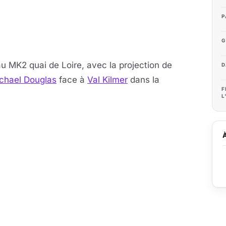
P
G
au MK2 quai de Loire, avec la projection de
D
chael Douglas
face à
Val Kilmer
dans la
F
L