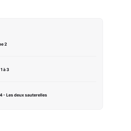
me 2
1 à 3
 - Les deux sauterelles