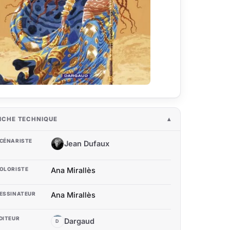
ICHE TECHNIQUE
CÉNARISTE
Jean Dufaux
JD
OLORISTE
Ana Mirallès
ESSINATEUR
Ana Mirallès
DITEUR
Dargaud
D