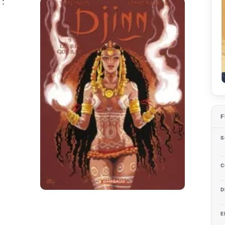
 :
F
S
C
D
E