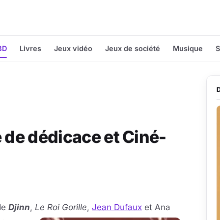
BD
Livres
Jeux vidéo
Jeux de société
Musique
S
e de dédicace et Ciné-
 de
Djinn
,
Le Roi Gorille
,
Jean Dufaux
et Ana