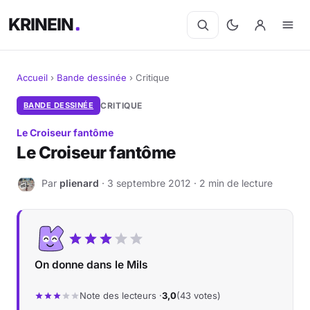
KRINEIN
Accueil
›
Bande dessinée
›
Critique
Cinéma
BANDE DESSINÉE
CRITIQUE
Le Croiseur fantôme
Séries
Le Croiseur fantôme
Manga
Par
plienard
· 3 septembre 2012 · 2 min de lecture
P
BD
Livres
On donne dans le Mils
Jeux vidéo
Note des lecteurs ·
3,0
(43 votes)
Jeux de société