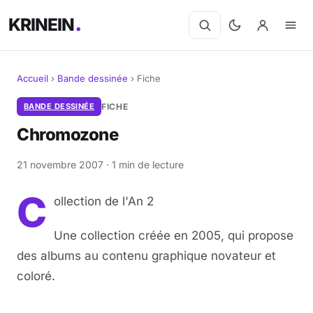
KRINEIN
Accueil
›
Bande dessinée
›
Fiche
Cinéma
BANDE DESSINÉE
FICHE
Chromozone
Séries
21 novembre 2007 · 1 min de lecture
Manga
C
ollection de l'An 2
BD
Une collection créée en 2005, qui propose
Livres
des albums au contenu graphique novateur et
Jeux vidéo
coloré.
Jeux de société