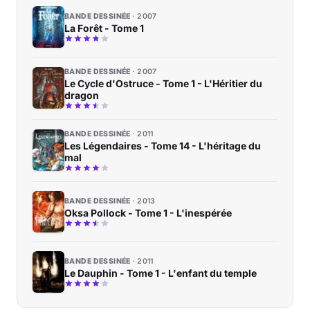
BANDE DESSINÉE
2007
La Forêt - Tome 1
BANDE DESSINÉE
2007
Le Cycle d'Ostruce - Tome 1 - L'Héritier du
dragon
BANDE DESSINÉE
2011
Les Légendaires - Tome 14 - L'héritage du
mal
BANDE DESSINÉE
2013
Oksa Pollock - Tome 1 - L'inespérée
BANDE DESSINÉE
2011
Le Dauphin - Tome 1 - L'enfant du temple