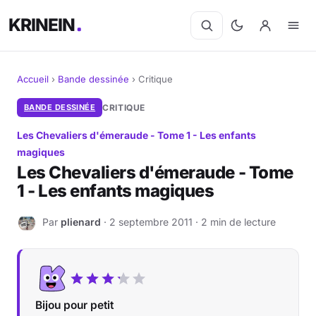
KRINEIN
Accueil
›
Bande dessinée
›
Critique
Cinéma
BANDE DESSINÉE
CRITIQUE
Les Chevaliers d'émeraude - Tome 1 - Les enfants
Séries
magiques
Les Chevaliers d'émeraude - Tome
Manga
1 - Les enfants magiques
BD
Par
plienard
· 2 septembre 2011 · 2 min de lecture
P
Livres
Jeux vidéo
Bijou pour petit
Jeux de société