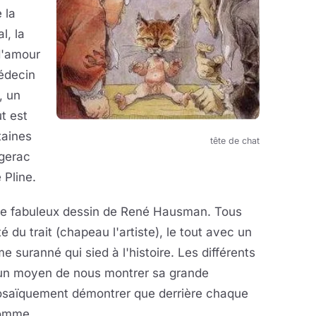
 la
l, la
d'amour
édecin
, un
t est
taines
tête de chat
rgerac
Pline.
 le fabuleux dessin de René Hausman. Tous
é du trait (chapeau l'artiste), le tout avec un
 suranné qui sied à l'histoire. Les différents
r un moyen de nous montrer sa grande
prosaïquement démontrer que derrière chaque
homme.