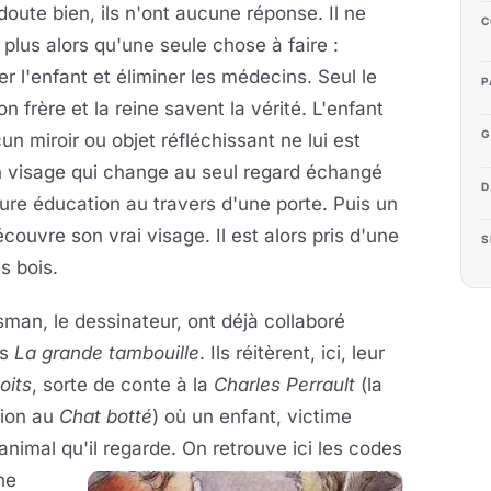
doute bien, ils n'ont aucune réponse. Il ne
C
 plus alors qu'une seule chose à faire :
r l'enfant et éliminer les médecins. Seul le
P
son frère et la reine savent la vérité. L'enfant
G
un miroir ou objet réfléchissant ne lui est
on visage qui change au seul regard échangé
D
leure éducation au travers d'une porte. Puis un
découvre son vrai visage. Il est alors pris d'une
S
s bois.
sman, le dessinateur, ont déjà collaboré
ts
La grande tambouille
. Ils réitèrent, ici, leur
oits
, sorte de conte à la
Charles Perrault
(la
tion au
Chat botté
) où un enfant, victime
animal qu'il regarde.
On retrouve ici les codes
ne