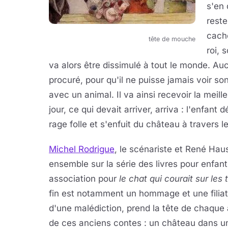
s'en 
reste
cache
tête de mouche
roi, 
va alors être dissimulé à tout le monde. Auc
procuré, pour qu'il ne puisse jamais voir s
avec un animal. Il va ainsi recevoir la meil
jour, ce qui devait arriver, arriva : l'enfant 
rage folle et s'enfuit du château à travers le
Michel Rodrigue
, le scénariste et René Hau
ensemble sur la série des livres pour enfan
association pour
le chat qui courait sur les t
fin est notamment un hommage et une filia
d'une malédiction, prend la tête de chaque 
de ces anciens contes : un château dans u