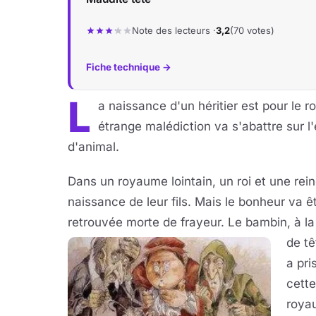
Note des lecteurs ·
3,2
(70 votes)
Fiche technique →
L
a naissance d'un héritier est pour le r
étrange malédiction va s'abattre sur l'
d'animal.
Dans un royaume lointain, un roi et une rei
naissance de leur fils. Mais le bonheur va êt
retrouvée morte de frayeur. Le bambin, à la
de tê
a pri
cette
roya