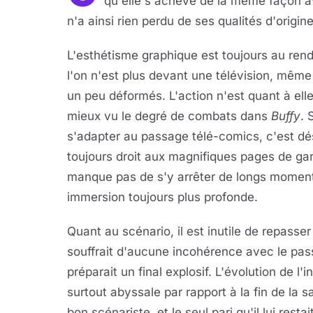
qu'elle s'achève de la même façon av
n'a ainsi rien perdu de ses qualités d'origine
L'esthétisme graphique est toujours au rend
l'on n'est plus devant une télévision, mêm
un peu déformés. L'action n'est quant à ell
mieux vu le degré de combats dans
Buffy
. 
s'adapter au passage télé-comics, c'est dés
toujours droit aux magnifiques pages de ga
manque pas de s'y arrêter de longs moments
immersion toujours plus profonde.
Quant au scénario, il est inutile de repasse
souffrait d'aucune incohérence avec le pa
préparait un final explosif. L'évolution de l'
surtout abyssale par rapport à la fin de la s
bon scénariste, et le seul pari qu'il lui rest