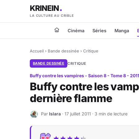
KRINEIN
LA CULTURE AU CRIBLE
Cinéma
Séries
Manga
Accueil
›
Bande dessinée
›
Critique
BANDE DESSINÉE
CRITIQUE
Buffy contre les vampires - Saison 8 - Tome 8 - 201
Buffy contre les vampi
dernière flamme
Par
Islara
· 17 juillet 2011 · 3 min de lecture
I