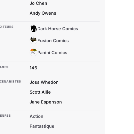
Jo Chen
Andy Owens
DITEURS
Dark Horse Comics
DH
Fusion Comics
FC
Panini Comics
PC
AGES
146
CÉNARISTES
Joss Whedon
Scott Allie
Jane Espenson
ENRES
Action
Fantastique