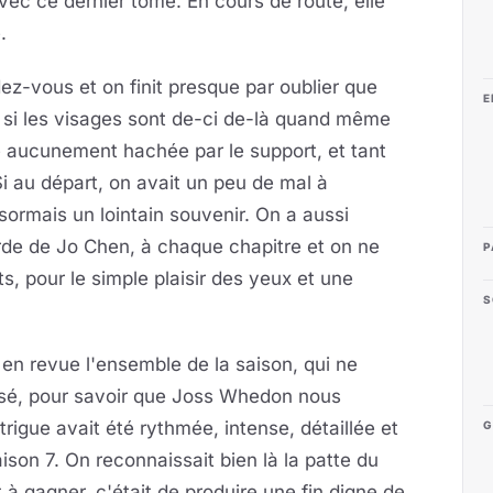
ec ce dernier tome. En cours de route, elle
.
ez-vous et on finit presque par oublier que
E
e si les visages sont de-ci de-là quand même
e aucunement hachée par le support, et tant
Si au départ, on avait un peu de mal à
ormais un lointain souvenir. On a aussi
rde de Jo Chen, à chaque chapitre et on ne
P
, pour le simple plaisir des yeux et une
S
r en revue l'ensemble de la saison, qui ne
ssé, pour savoir que Joss Whedon nous
intrigue avait été rythmée, intense, détaillée et
G
aison 7. On reconnaissait bien là la patte du
ait à gagner, c'était de produire une fin digne de