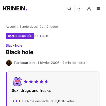
KRINEIN
Accueil
›
Bande dessinée
›
Critique
BANDE DESSINÉE
CRITIQUE
Black hole
Black hole
Par
iscarioth
· 1 février 2006 · 4 min de lecture
I
Sex, drugs and freaks
Note des lecteurs ·
3,0
(117 votes)