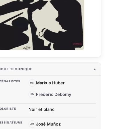
ICHE TECHNIQUE
CÉNARISTES
Markus Huber
MH
Frédéric Debomy
FD
OLORISTE
Noir et blanc
ESSINATEURS
José Muñoz
JM