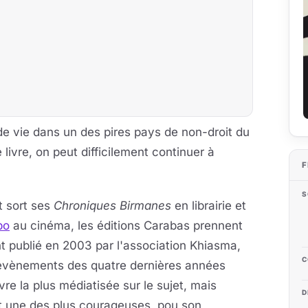
e vie dans un des pires pays de non-droit du
 livre, on peut difficilement continuer à
F
S
t sort ses
Chroniques Birmanes
en librairie et
bo
au cinéma, les éditions Carabas prennent
nt publié en 2003 par l'association Khiasma,
C
s évènements des quatre dernières années
re la plus médiatisée sur le sujet, mais
D
t une des plus courageuses, pou son