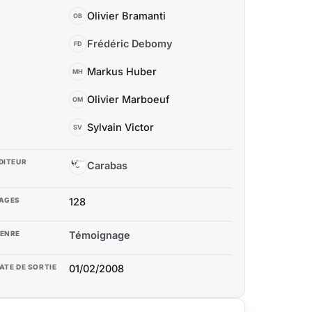
Olivier Bramanti
OB
Frédéric Debomy
FD
Markus Huber
MH
Olivier Marboeuf
OM
Sylvain Victor
SV
DITEUR
Carabas
C
AGES
128
ENRE
Témoignage
ATE DE SORTIE
01/02/2008