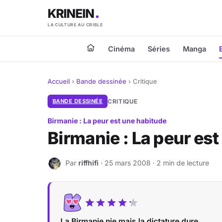
KRINEIN
LA CULTURE AU CRIBLE
Cinéma
Séries
Manga
Accueil
›
Bande dessinée
›
Critique
BANDE DESSINÉE
CRITIQUE
Birmanie : La peur est une habitude
Birmanie : La peur es
Par
riffhifi
· 25 mars 2008 · 2 min de lecture
R
La Birmanie nie mais la dictature dure