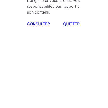
française et vous prenez vos
responsabilités par rapport à
son contenu.
Betty dans Playboy
Spirou, on suit les tribulations de la jeune femme
CONSULTER
QUITTER
qui passe dès le départ pour une salope se
servant de son corps afin de réussir dans la vie,
qui couche uniquement par intérêt, et ce dès son
plus jeune âge. Allant même jusqu’à voler le mari
de sa sœur obèse qui s’empiffre d’autant plus. Ou
comment en faire un personnage détestable,
sans aucun fond, possédant le QI d’une huître
bouillie et n’ayant aucune moralité. Tous les gags
sont téléphonés et tombent à plat dans un
ricanement grossier. Ce n’est qu’une succession
de clichés sur la femme, cette créature
insouciante et un peu bêtasse incapable de tenir