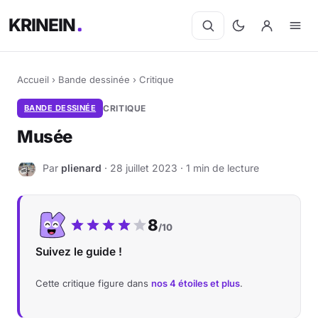
KRINEIN
Accueil
›
Bande dessinée
›
Critique
BANDE DESSINÉE
CRITIQUE
Musée
Par
plienard
· 28 juillet 2023 · 1 min de lecture
P
Notre note :
8
/10
Suivez le guide !
Cette critique figure dans
nos 4 étoiles et plus
.