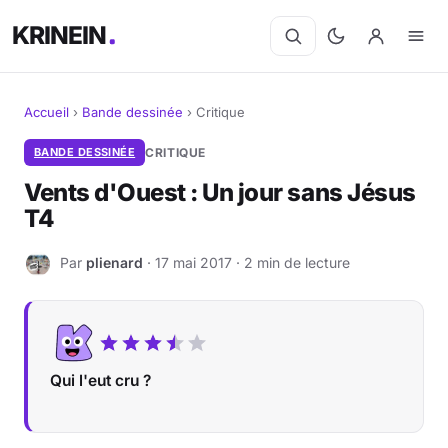
KRINEIN
Accueil
›
Bande dessinée
›
Critique
Cinéma
BANDE DESSINÉE
CRITIQUE
Vents d'Ouest : Un jour sans Jésus
Séries
T4
Manga
Par
plienard
· 17 mai 2017 · 2 min de lecture
P
BD
Livres
Qui l'eut cru ?
Jeux vidéo
Jeux de société