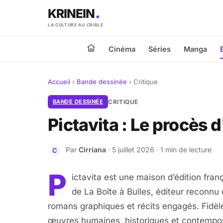
KRINEIN
LA CULTURE AU CRIBLE
Cinéma
Séries
Manga
Accueil
›
Bande dessinée
›
Critique
BANDE DESSINÉE
CRITIQUE
Pictavita : Le procès 
Par
Cirriana
· 5 juillet 2026 · 1 min de lecture
C
P
ictavita est une maison d’édition fran
de La Boîte à Bulles, éditeur reconnu
romans graphiques et récits engagés. Fidèle
œuvres humaines, historiques et contempora