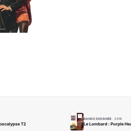
BANDE DESSINÉE
2019
 apocalypse T2
Le Lombard : Purple Hea