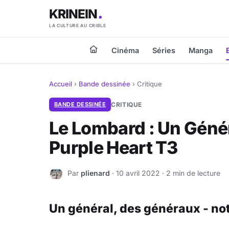
KRINEIN
LA CULTURE AU CRIBLE
Cinéma
Séries
Manga
Accueil
›
Bande dessinée
›
Critique
BANDE DESSINÉE
CRITIQUE
Le Lombard : Un Géné
Purple Heart T3
Par
plienard
· 10 avril 2022 · 2 min de lecture
P
Un général, des généraux - not