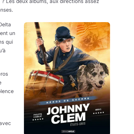
é ? Les deux albums, aux directions assez
onses.
Delta
tent un
ns qui
u’à
éros
e
olence
 avec