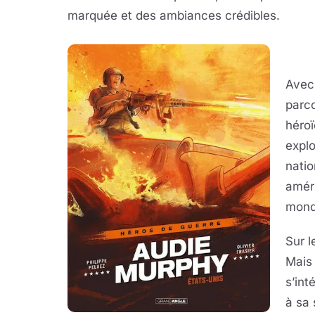
marquée et des ambiances crédibles.
Avec
parco
héroï
explo
nati
améri
mond
Sur l
Mais 
s’int
à sa 