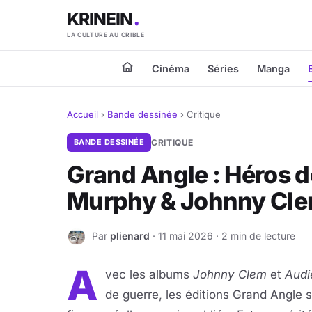
KRINEIN
LA CULTURE AU CRIBLE
Cinéma
Séries
Manga
Accueil
›
Bande dessinée
›
Critique
BANDE DESSINÉE
CRITIQUE
Grand Angle : Héros d
Murphy & Johnny Cl
Par
plienard
· 11 mai 2026 · 2 min de lecture
P
A
vec les albums
Johnny Clem
et
Audi
de guerre, les éditions Grand Angle s