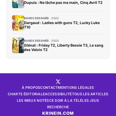
Dupuis : Ne lâche pas ma main, Cinq Avril T2
BANDE DESSINÉE
2022
Dargaud : Ladies with guns T2, Lucky Luke
T10
BANDE DESSINÉE
2023
Glénat : Friday T2, Liberty Bessie T3, Le sang
des Valois T2
À PROPOS
CONTACT
MENTIONS LÉGALES
CHARTE ÉDITORIALE
ACCESSIBILITÉ
TOUS LES ARTICLES
LES MIEUX NOTÉS
CE SOIR À LA TÉLÉ
LES JEUX
RECHERCHE
KRINEIN.COM