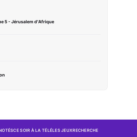
me 5 - Jérusalem d'Afrique
lon
 NOTÉS
CE SOIR À LA TÉLÉ
LES JEUX
RECHERCHE