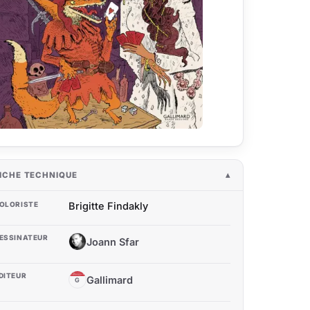
ICHE TECHNIQUE
OLORISTE
Brigitte Findakly
ESSINATEUR
Joann Sfar
JS
DITEUR
Gallimard
G