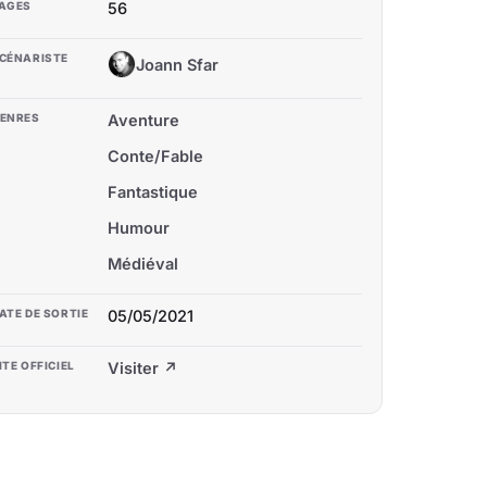
AGES
56
CÉNARISTE
Joann Sfar
JS
ENRES
Aventure
Conte/Fable
Fantastique
Humour
Médiéval
ATE DE SORTIE
05/05/2021
ITE OFFICIEL
Visiter ↗