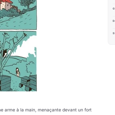
G
D
S
ne arme à la main, menaçante devant un fort