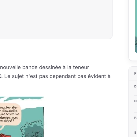
 nouvelle bande dessinée à la teneur
F
D. Le sujet n'est pas cependant pas évident à
D
E
P
S