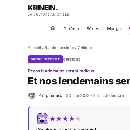
KRINEIN
LA CULTURE AU CRIBLE
Cinéma
Séries
Manga
Accueil
›
Bande dessinée
›
Critique
BANDE DESSINÉE
CRITIQUE
Et nos lendemains seront radieux
Et nos lendemains ser
Par
plienard
· 30 mai 2019 · 2 min de lecture
P
L'écologie prend le pouvoir !