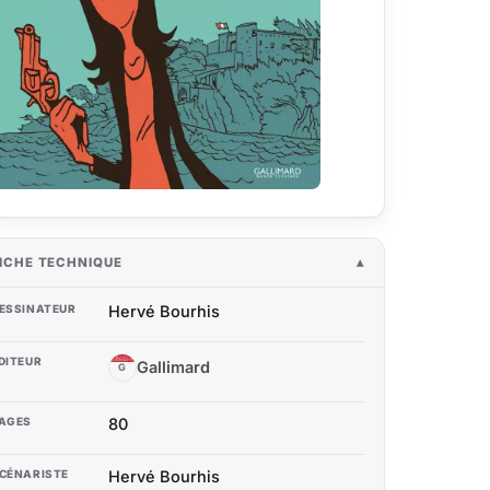
ICHE TECHNIQUE
ESSINATEUR
Hervé Bourhis
DITEUR
Gallimard
G
AGES
80
CÉNARISTE
Hervé Bourhis