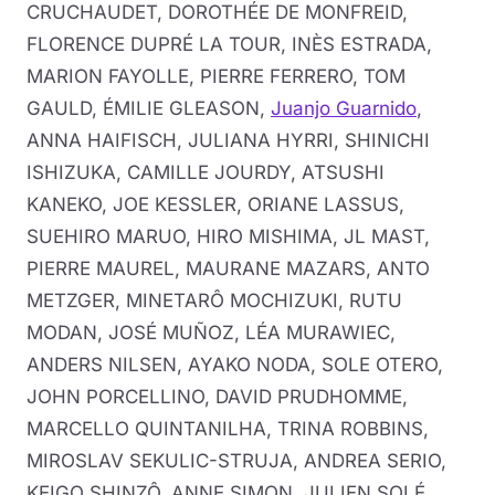
CRUCHAUDET, DOROTHÉE DE MONFREID,
FLORENCE DUPRÉ LA TOUR, INÈS ESTRADA,
MARION FAYOLLE, PIERRE FERRERO, TOM
GAULD, ÉMILIE GLEASON,
Juanjo Guarnido
,
ANNA HAIFISCH, JULIANA HYRRI, SHINICHI
ISHIZUKA, CAMILLE JOURDY, ATSUSHI
KANEKO, JOE KESSLER, ORIANE LASSUS,
SUEHIRO MARUO, HIRO MISHIMA, JL MAST,
PIERRE MAUREL, MAURANE MAZARS, ANTO
METZGER, MINETARÔ MOCHIZUKI, RUTU
MODAN, JOSÉ MUÑOZ, LÉA MURAWIEC,
ANDERS NILSEN, AYAKO NODA, SOLE OTERO,
JOHN PORCELLINO, DAVID PRUDHOMME,
MARCELLO QUINTANILHA, TRINA ROBBINS,
MIROSLAV SEKULIC-STRUJA, ANDREA SERIO,
KEIGO SHINZÔ, ANNE SIMON, JULIEN SOLÉ,