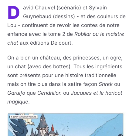
D
avid Chauvel (scénario) et Sylvain
Musique
Guynebaud (dessins) - et des couleurs de
Lou - continuent de revoir les contes de notre
Sortir
enfance avec le tome 2 de
Robilar ou le maistre
Sciences & Tech
chat
aux éditions Delcourt.
Forum
On a bien un château, des princesses, un ogre,
un chat (avec des bottes). Tous les ingrédients
sont présents pour une histoire traditionnelle
mais on tire plus dans la satire façon
Shrek
ou
Garulfo
que
Cendrillon
ou
Jacques et le haricot
magique
.