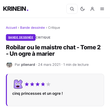
KRINEIN
Accueil
›
Bande dessinée
›
Critique
Cinéma
BANDE DESSINÉE
CRITIQUE
Robilar ou le maistre chat - Tome 2
Séries
- Un ogre à marier
Manga
Par
plienard
· 24 mars 2021 · 1 min de lecture
P
BD
Livres
cinq princesses et un ogre !
Jeux vidéo
Jeux de société