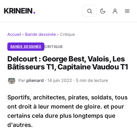
KRINEIN
Accueil
›
Bande dessinée
›
Critique
Cinéma
BANDE DESSINÉE
CRITIQUE
Delcourt : George Best, Valois, Les
Séries
Bâtisseurs T1, Capitaine Vaudou T1
Manga
Par
plienard
· 14 juin 2022 · 5 min de lecture
P
BD
Sportifs, architectes, pirates, soldats, tous
Livres
ont droit à leur moment de gloire. et pour
certains cela dure plus longtemps que
Jeux vidéo
d'autres.
Jeux de société