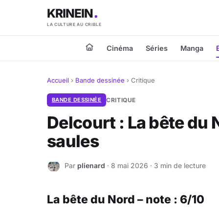
KRINEIN
LA CULTURE AU CRIBLE
Cinéma
Séries
Manga
Accueil
›
Bande dessinée
›
Critique
BANDE DESSINÉE
CRITIQUE
Delcourt : La bête du 
saules
Par
plienard
· 8 mai 2026 · 3 min de lecture
P
La bête du Nord – note : 6/10