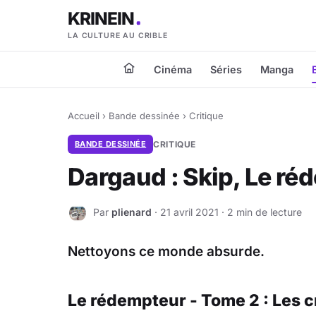
KRINEIN
LA CULTURE AU CRIBLE
Cinéma
Séries
Manga
Accueil
›
Bande dessinée
›
Critique
BANDE DESSINÉE
CRITIQUE
Dargaud : Skip, Le ré
Par
plienard
· 21 avril 2021 · 2 min de lecture
P
Nettoyons ce monde absurde.
Le rédempteur - Tome 2 : Les cr