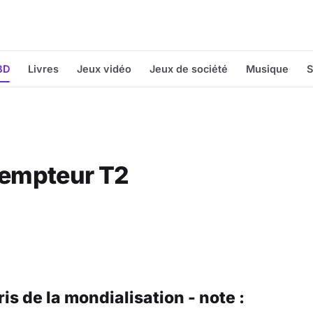
BD
Livres
Jeux vidéo
Jeux de société
Musique
S
dempteur T2
is de la mondialisation - note :