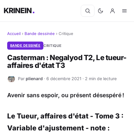
KRINEIN
Accueil
›
Bande dessinée
›
Critique
Cinéma
BANDE DESSINÉE
CRITIQUE
Casterman : Negalyod T2, Le tueur-
Séries
affaires d'état T3
Manga
Par
plienard
· 6 décembre 2021 · 2 min de lecture
P
BD
Avenir sans espoir, ou présent désespéré !
Livres
Le Tueur, affaires d'état - Tome 3 :
Jeux vidéo
Variable d'ajustement - note :
Jeux de société