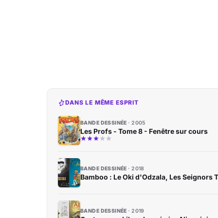
DANS LE MÊME ESPRIT
BANDE DESSINÉE
2005
Les Profs - Tome 8 - Fenêtre sur cours
BANDE DESSINÉE
2018
Bamboo : Le Oki d'Odzala, Les Seignors T
BANDE DESSINÉE
2019