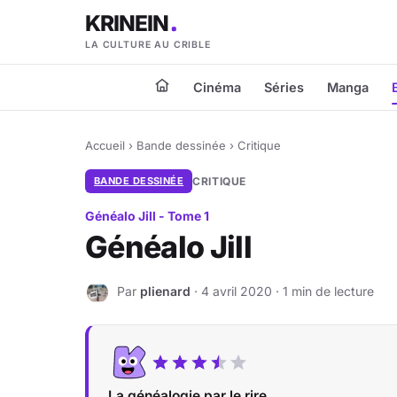
KRINEIN
LA CULTURE AU CRIBLE
Cinéma
Séries
Manga
Accueil
›
Bande dessinée
›
Critique
BANDE DESSINÉE
CRITIQUE
Généalo Jill - Tome 1
Généalo Jill
Par
plienard
· 4 avril 2020 · 1 min de lecture
P
La généalogie par le rire