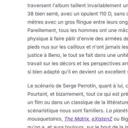
traversent l'album taillent invariablement un
38 bien serré, avec un opulent 110 D, sans
mètres avec un gros flingue entre leurs ongl
Pareillement, tous les hommes ont une mâcho
physique à faire pâlir d'envie des armées 
pieds nus sur les cailloux et n'ont jamais le
justice à Beno, le tout se fait dans une unité
travail sur les décors et les perspectives 
si bien adapté qu'il en devient un excellent s
Le scénario de Serge Perrotin, quant à lui, c
Pourtant, et bizarrement, tout ce qui est pr
un film ou dans un classique de la littérat
scénaristique nous sont familiers.
La planèt
mousquetaires
,
The Matrix
,
eXistenZ
ou Big
qu'on a, et aura toujours, sur le bout de la 