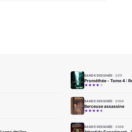
BANDE DESSINÉE
2011
Prométhée - Tome 4 : Re
BANDE DESSINÉE
2004
Berceuse assassine
BANDE DESSINÉE
2008
l sans étoiles
Atlantide Experiment - 