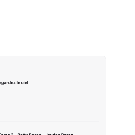
gardez le ciel
Tome 2 - Betty Boren - Jayden Paroz