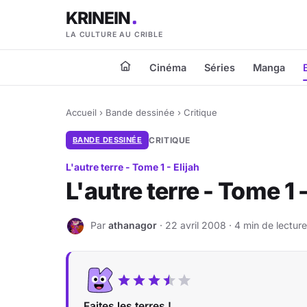
KRINEIN
LA CULTURE AU CRIBLE
Cinéma
Séries
Manga
Accueil
›
Bande dessinée
›
Critique
BANDE DESSINÉE
CRITIQUE
L'autre terre - Tome 1 - Elijah
L'autre terre - Tome 1 -
Par
athanagor
· 22 avril 2008 · 4 min de lecture
A
Faites les terres !