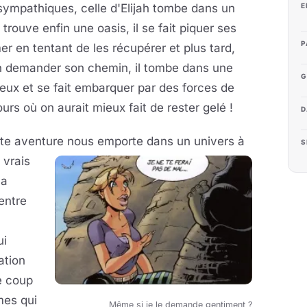
 sympathiques, celle d'Elijah tombe dans un
E
 trouve enfin une oasis, il se fait piquer ses
P
er en tentant de les récupérer et plus tard,
fin demander son chemin, il tombe dans une
G
ueux et se fait embarquer par des forces de
ours où on aurait mieux fait de rester gelé !
D
ette aventure nous emporte dans un
univers à
S
 vrais
la
entre
ui
ation
le coup
mes qui
Même si je le demande gentiment ?