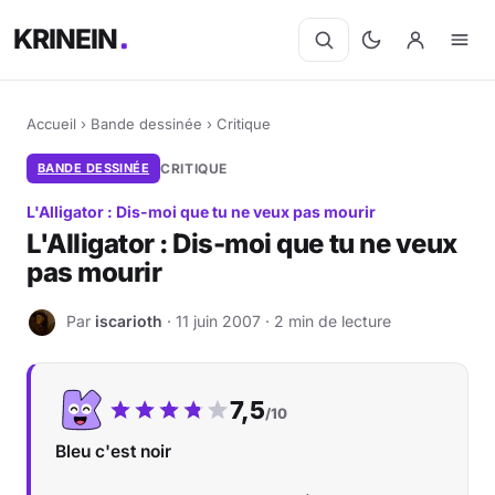
KRINEIN
Accueil
›
Bande dessinée
›
Critique
BANDE DESSINÉE
CRITIQUE
L'Alligator : Dis-moi que tu ne veux pas mourir
L'Alligator : Dis-moi que tu ne veux
pas mourir
Par
iscarioth
· 11 juin 2007 · 2 min de lecture
I
Notre note :
7,5
/10
Bleu c'est noir