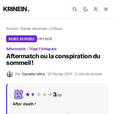
KRINEIN
Accueil
›
Bande dessinée
›
Critique
BANDE DESSINÉE
CRITIQUE
Aftermatch - Trigs l'intégrale
Aftermatch ou la conspiration du
sommeil !
Par
Canette Ultra
· 21 février 2011 · 2 min de lecture
C
Notre note :
3
/10
After death !