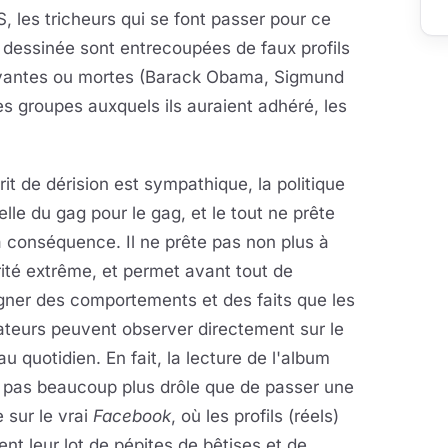
 les tricheurs qui se font passer pour ce
 dessinée sont entrecoupées de faux profils
vivantes ou mortes (Barack Obama, Sigmund
s groupes auxquels ils auraient adhéré, les
rit de dérision est sympathique, la politique
elle du gag pour le gag, et le tout ne prête
 conséquence. Il ne prête pas non plus à
arité extrême, et permet avant tout de
gner des comportements et des faits que les
sateurs peuvent observer directement sur le
 au quotidien. En fait, la lecture de l'album
t pas beaucoup plus drôle que de passer une
 sur le vrai
Facebook
, où les profils (réels)
ent leur lot de pépites de bêtises et de