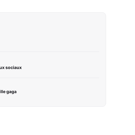
ux sociaux
lle gaga