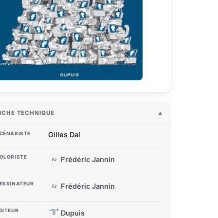
ICHE TECHNIQUE
CÉNARISTE
Gilles Dal
OLORISTE
Frédéric Jannin
FJ
ESSINATEUR
Frédéric Jannin
FJ
DITEUR
Dupuis
D