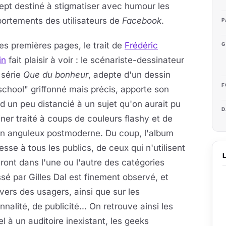
pt destiné à stigmatiser avec humour les
ortements des utilisateurs de
Facebook
.
P
es premières pages, le trait de
Frédéric
G
in
fait plaisir à voir : le scénariste-dessinateur
 série
Que du bonheur
, adepte d'un dessin
F
school" griffonné mais précis, apporte son
d un peu distancié à un sujet qu'on aurait pu
D
ner traité à coups de couleurs flashy et de
in anguleux postmoderne. Du coup, l'album
esse à tous les publics, de ceux qui n'utilisent
ront dans l'une ou l'autre des catégories
sé par Gilles Dal est finement observé, et
avers des usagers, ainsi que sur les
alité, de publicité... On retrouve ainsi les
el à un auditoire inexistant, les geeks