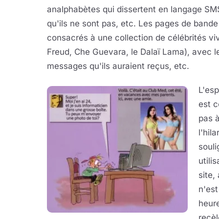
analphabètes qui dissertent en langage SMS,
qu'ils ne sont pas, etc. Les pages de bande
consacrés à une collection de célébrités 
Freud, Che Guevara, le Dalaï Lama), avec le
messages qu'ils auraient reçus, etc.
L'esp
est c
pas à
l'hil
souli
utili
site,
n'es
heure
recèl