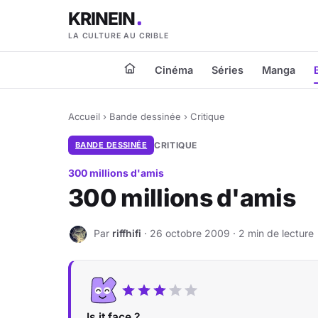
KRINEIN
LA CULTURE AU CRIBLE
Cinéma
Séries
Manga
Accueil
›
Bande dessinée
›
Critique
BANDE DESSINÉE
CRITIQUE
300 millions d'amis
300 millions d'amis
Par
riffhifi
· 26 octobre 2009 · 2 min de lecture
R
Is it face ?